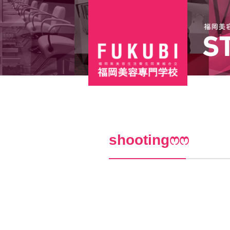
shootingෆ‪ෆ‪