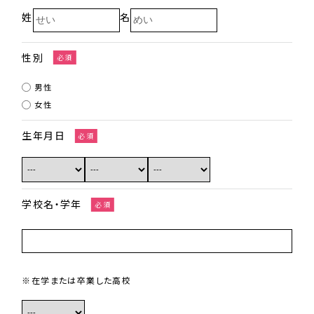
姓
名
性別
必須
男性
女性
生年月日
必須
学校名・学年
必須
※在学または卒業した高校