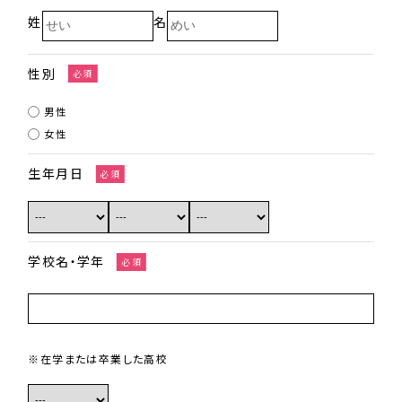
姓
名
性別
必須
男性
女性
生年月日
必須
学校名・学年
必須
※在学または卒業した高校