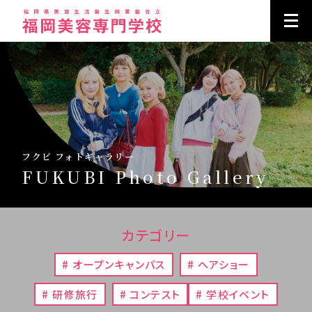
フクビ フォトギャラリー
FUKUBI Photo Gallery
カテゴリー
# オープンキャンパス
# ヘアショー
# 研修旅行
# コンテスト
# 学校イベント