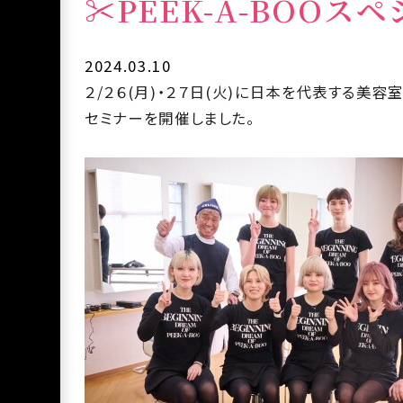
✂PEEK-A-BOOス
2024.03.10
２/２６
(
月
)
・２７
日
(火
)に日本を代表する美容室
セミナーを開催しました。