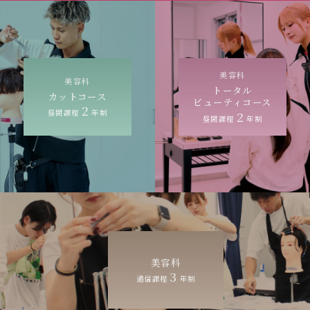
美容科
美容科
トータル
カットコース
ビューティコース
2
昼間課程
年制
2
昼間課程
年制
美容科
3
通信課程
年制