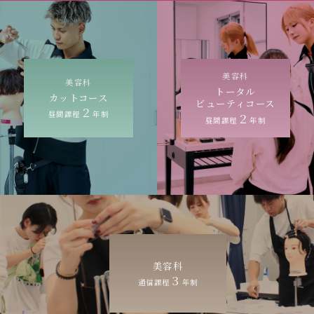
美容科
美容科
トータル
カットコース
ビューティコース
2
昼間課程
年制
2
昼間課程
年制
美容科
3
通信課程
年制