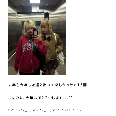
去年も今年も友達と出来て楽しかったです?‍
ちなみに、今年はあと２つします、、、??
*･゜ﾟ･*:.｡..｡.:*･'*:.｡. .｡.:*･゜ﾟ･**･゜ﾟ･