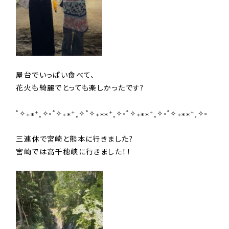
屋
台でいっぱい食べて、
花火も綺麗でとっても楽しかったです?
˚✧₊⁎⁺˳✧༚˚✧₊⁎⁺˳✧˚✧₊⁎⁎⁺˳✧༚˚✧₊⁎⁎⁺˳✧༚˚✧₊⁎⁎⁺˳✧༚
三連休で宮崎と熊本に行きました?
宮崎では高千穂峡に行きました！！