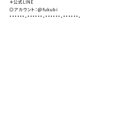
＊公式LINE
◎アカウント：@fukubi
******・******・******・******・