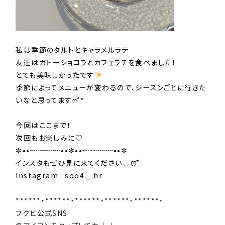
私は季節のタルトとキャラメルラテ
友達はガトーショコラとカフェラテを食べました！
とても美味しかったです
️
季節によってメニューが変わるので、シーズンごとに行きた
いなと思ってますෆ˚*
今回はここまで！
次回もお楽しみに♡
✼••┈┈┈┈••✼••┈┈┈┈••✼
インスタもぜひ見に来てください⸜⸝‍ꯁꯧ
Instagram : soo4._.hr
******・******・******・******・******・
フクビ公式SNS