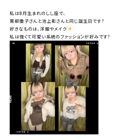
私は8月生まれのしし座で、
黒柳徹子さんと池上彰さんと同じ誕生日です?
好きなものは、洋服やメイク
️
私は強くて可愛い系統のファッションが好みです?