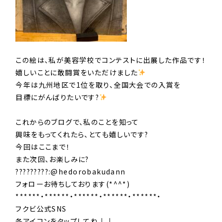
この絵は、私が美容学校でコンテストに出展した作品です！
嬉しいことに敢闘賞をいただけました
️
今年は九州地区で1位を取り、全国大会での入賞を
目標にがんばりたいです?
これからのブログで、私のことを知って
興味をもってくれたら、とても嬉しいです?
今回はここまで！
また次回、お楽しみに?
?????????:@hedorobakudann
フォローお待ちしております(*^^*)
******・******・******・******・******・
フクビ公式SNS
各アイコンをタップしてね↓↓