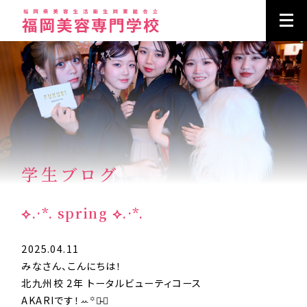
学生ブログ
⟡.·*. spring ⟡.·*.
2025.04.11
みなさん、こんにちは！
北九州校 2年 トータルビューティコース
AKARIです！ꕀ️꙳♡̴⟡