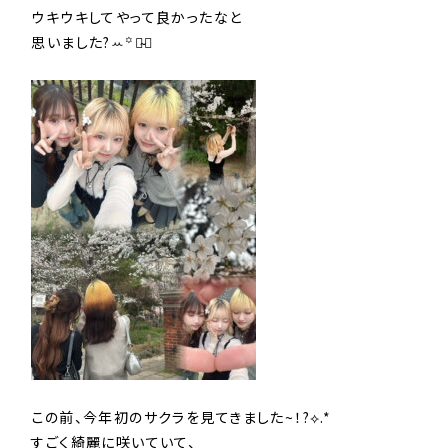
ウキウキしてやって良かったなと
思いました?ꕀ️꙳♡̴⟡
この前、今年初のサクラを見てきました~！?⟡.*
すごく綺麗に咲いていて、