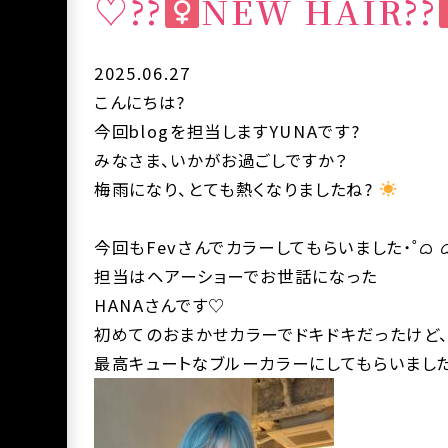
♡??‍
NEW HAIR??‍
2025.06.27
こんにちは?
今回blogを担当しますYUNAです?
みなさま、いかがお過ごしですか？
梅雨になり、とても熱くなりましたね?
今回もFevさんでカラーしてもらいました˙˚ᜊ ᜊ
担当はヘアーショーでお世話になった
HANAさんです♡
初めてのおまかせカラーでドキドキだったけど
最高キュートなブルーカラーにしてもらいまし