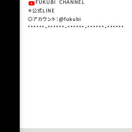
FUKUBI CHANNEL
＊公式LINE
◎アカウント：@fukubi
******・******・******・******・******