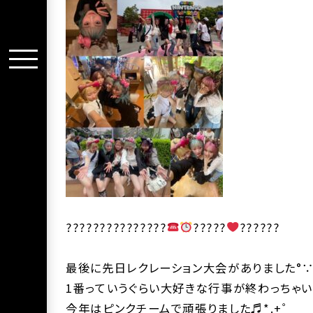
???????????????
?????‪
‍??????
最後に先日レクレーション大会がありました°∵○
1番っていうぐらい大好きな行事が終わっちゃいま
今年はピンクチームで頑張りました♬*.+゜