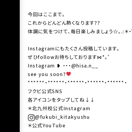
今回はここまで。
これからどんどん熱くなります??
体調に気をつけて、毎日楽しみましょう☆。.:＊
Instagramにもたくさん投稿しています。
ぜひfollowお待ちしております⋈*｡ﾟ
Instagram ❥ ・・・@hisa.n__
see you soon?
******・******・******・******・******・
フクビ公式SNS
各アイコンをタップしてね↓↓
＊北九州校公式Instagram
@fukubi_kitakyushu
＊公式YouTube