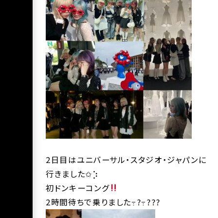
2日目はユニバーサル・スタジオ・ジャパンに
行きました✩︎⡱
初ドンキーコング
2時間待ちで乗りました߹?߹???