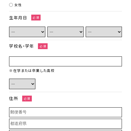
女性
生年月日
必須
学校名・学年
必須
※在学または卒業した高校
住所
必須