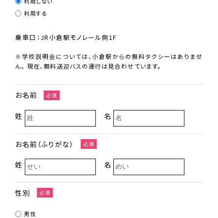
利用しない
利用する
乗車口：JR小倉駅モノレール側1F
※学校説明会については、小倉駅からの無料タクシーはありませ
ん。 現在、無料送迎バスの運行は見合わせています。
お名前
必須
姓
名
お名前（ふりがな）
必須
姓
名
性別
必須
男性