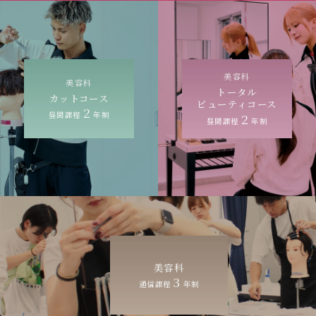
美容科
美容科
トータル
カットコース
ビューティコース
2
昼間課程
年制
2
昼間課程
年制
美容科
3
通信課程
年制